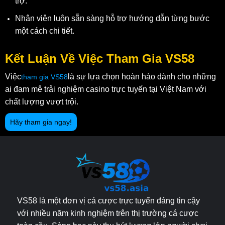
trợ.
Nhân viên luôn sẵn sàng hỗ trợ hướng dẫn từng bước
một cách chi tiết.
Kết Luận Về Việc Tham Gia VS58
Việc
là sự lựa chọn hoàn hảo dành cho những
tham gia VS58
ai đam mê trải nghiệm casino trực tuyến tại Việt Nam với
chất lượng vượt trội.
Hãy tham gia ngay!
VS58 là một đơn vị cá cược trực tuyến đáng tin cậy
với nhiều năm kinh nghiệm trên thị trường cá cược