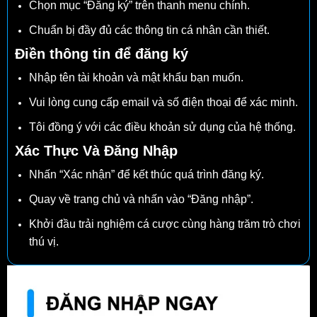
Chọn mục “Đăng ký” trên thanh menu chính.
Chuẩn bị đầy đủ các thông tin cá nhân cần thiết.
Điền thông tin để đăng ký
Nhập tên tài khoản và mật khẩu bạn muốn.
Vui lòng cung cấp email và số điện thoại để xác minh.
Tôi đồng ý với các điều khoản sử dụng của hệ thống.
Xác Thực Và Đăng Nhập
Nhấn “Xác nhận” để kết thúc quá trình đăng ký.
Quay về trang chủ và nhấn vào “Đăng nhập”.
Khởi đầu trải nghiệm cá cược cùng hàng trăm trò chơi
thú vị.