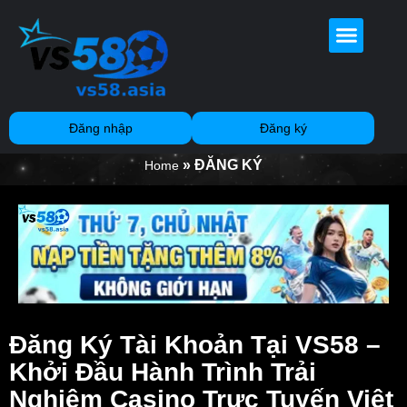
ĐĂNG KÝ
KHUYẾN MÃI
TIN TỨC
Đăng nhập
Đăng ký
»
ĐĂNG KÝ
Home
Đăng Ký Tài Khoản Tại VS58 –
Khởi Đầu Hành Trình Trải
Nghiệm Casino Trực Tuyến Việt